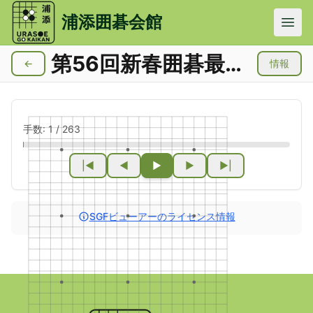
メインコンテンツにスキップ
浦添囲碁会館
第56回新春囲碁最強戦浦添地区一次予選
←
情報
手数:
1
/
263
|◀
◀
▶
▶
▶|
SGFビューアーのライセンス情報