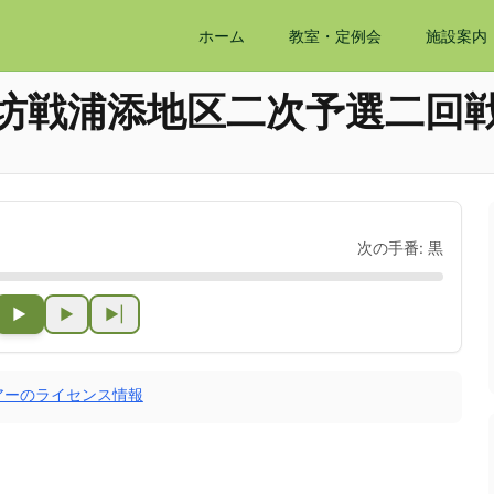
ホーム
教室・定例会
施設案内
因坊戦浦添地区二次予選二回
次の手番:
黒
▶
▶
▶|
アーのライセンス情報