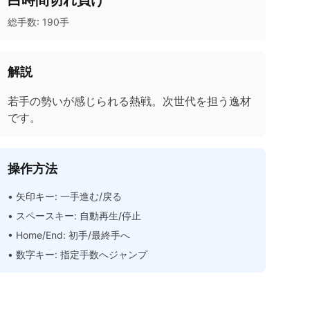
白時間切れ負け
総手数:
190
手
解説
若手の勢いが感じられる熱戦。次世代を担う逸材
です。
操作方法
• 矢印キー: 一手進む/戻る
• スペースキー: 自動再生/停止
• Home/End: 初手/最終手へ
• 数字キー: 指定手数へジャンプ