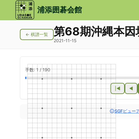
メインコンテンツにスキップ
浦添囲碁会館
第68期沖縄本
← 棋譜一覧
2021-11-15
手数:
1
/
190
|◀
◀
SGFビュー