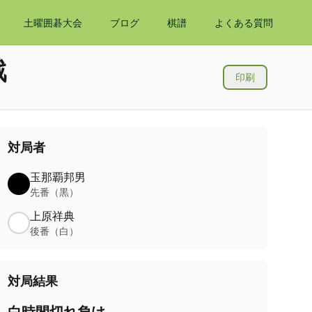
土曜囲碁大会
ブログ
棋譜
よくある質問
戦
印刷
対局者
玉那覇邦男
先番（黒）
上原祥典
後番（白）
対局結果