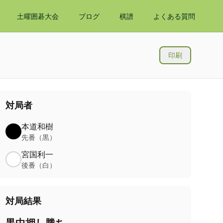
土曜囲碁大会
ブログ
棋譜
よくある質問
印刷
対局者
本道和樹
先番（黒）
宮国利一
後番（白）
対局結果