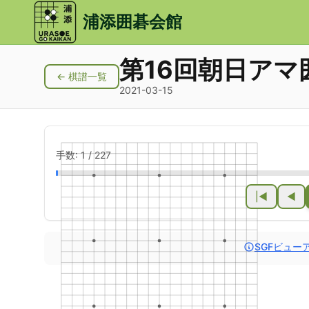
メインコンテンツにスキップ
浦添囲碁会館
第16回朝日アマ
← 棋譜一覧
2021-03-15
手数:
1
/
227
|◀
◀
SGFビュー