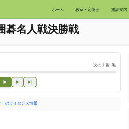
ホーム
教室・定例会
施設案内
囲碁名人戦決勝戦
次の手番:
黒
▶
▶
▶|
アーのライセンス情報