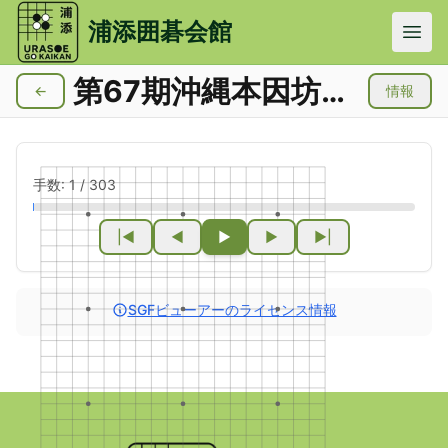
メインコンテンツにスキップ
浦添囲碁会館
第67期沖縄本因坊戦浦添地区一次予選２回戦
←
情報
手数:
1
/
303
|◀
◀
▶
▶
▶|
SGFビューアーのライセンス情報