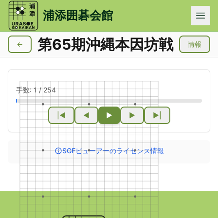
メインコンテンツにスキップ
浦添囲碁会館
第65期沖縄本因坊戦
←
情報
手数:
1
/
254
|◀
◀
▶
▶
▶|
SGFビューアーのライセンス情報