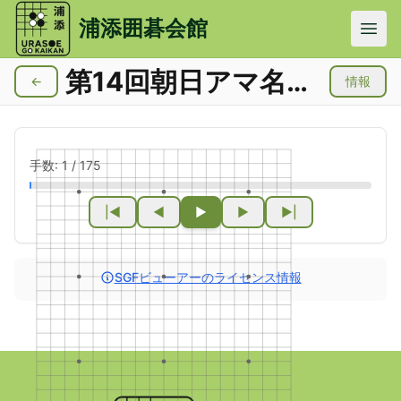
メインコンテンツにスキップ
浦添囲碁会館
第14回朝日アマ名人戦
←
情報
手数:
1
/
175
|◀
◀
▶
▶
▶|
SGFビューアーのライセンス情報