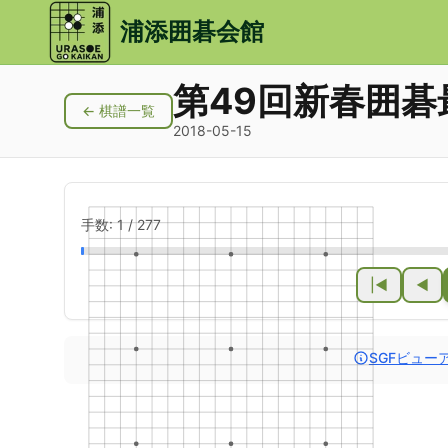
メインコンテンツにスキップ
浦添囲碁会館
第49回新春囲碁
← 棋譜一覧
2018-05-15
手数:
1
/
277
|◀
◀
SGFビュー