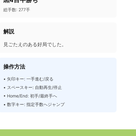
黒4目半勝ち
総手数:
277
手
解説
見ごたえのある好局でした。
操作方法
• 矢印キー: 一手進む/戻る
• スペースキー: 自動再生/停止
• Home/End: 初手/最終手へ
• 数字キー: 指定手数へジャンプ