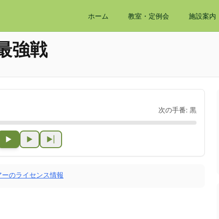
ホーム
教室・定例会
施設案内
最強戦
次の手番:
黒
▶
▶
▶|
アーのライセンス情報