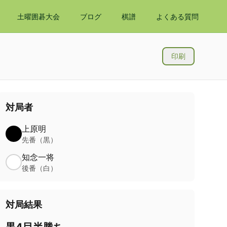
土曜囲碁大会
ブログ
棋譜
よくある質問
印刷
対局者
上原明
先番（黒）
知念一将
後番（白）
対局結果