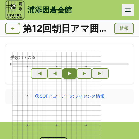
メインコンテンツにスキップ
浦添囲碁会館
第12回朝日アマ囲碁名人戦
←
情報
手数:
1
/
259
|◀
◀
▶
▶
▶|
SGFビューアーのライセンス情報