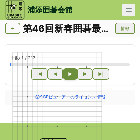
メインコンテンツにスキップ
浦添囲碁会館
第46回新春囲碁最強戦
←
情報
手数:
1
/
317
|◀
◀
▶
▶
▶|
SGFビューアーのライセンス情報