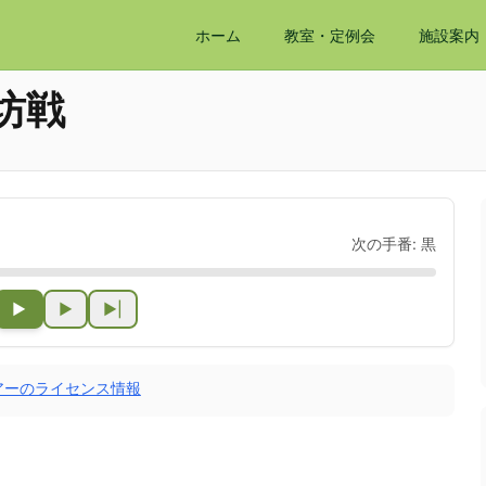
ホーム
教室・定例会
施設案内
坊戦
次の手番:
黒
▶
▶
▶|
アーのライセンス情報