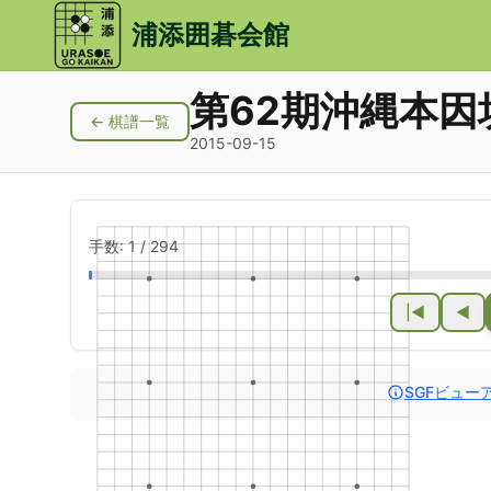
メインコンテンツにスキップ
浦添囲碁会館
第62期沖縄本因
← 棋譜一覧
2015-09-15
手数:
1
/
294
|◀
◀
SGFビュー