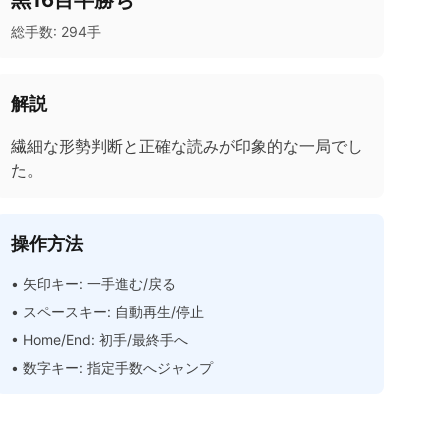
黒16目半勝ち
総手数:
294
手
解説
繊細な形勢判断と正確な読みが印象的な一局でし
た。
操作方法
• 矢印キー: 一手進む/戻る
• スペースキー: 自動再生/停止
• Home/End: 初手/最終手へ
• 数字キー: 指定手数へジャンプ