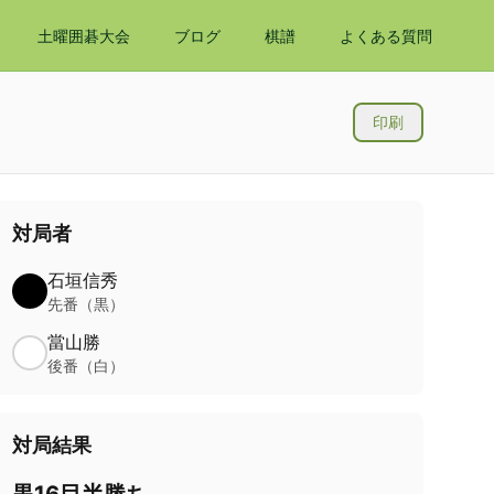
土曜囲碁大会
ブログ
棋譜
よくある質問
印刷
対局者
石垣信秀
先番（黒）
當山勝
後番（白）
対局結果