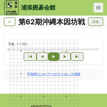
メインコンテンツにスキップ
浦添囲碁会館
第62期沖縄本因坊戦
←
情報
手数:
1
/
195
|◀
◀
▶
▶
▶|
SGFビューアーのライセンス情報