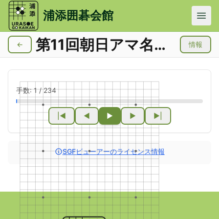
メインコンテンツにスキップ
浦添囲碁会館
第11回朝日アマ名人戦
←
情報
手数:
1
/
234
|◀
◀
▶
▶
▶|
SGFビューアーのライセンス情報